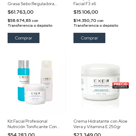
Grasa Sebo Reguladora
Facial F3 x6
Anti Polución
$61.763,00
$15.106,00
$58.674,85
$14.350,70
con
con
Transferencia o depósito
Transferencia o depósito
Kit Facial Profesional
Crema Hidratante con Aloe
Nutrición Tonificante Con
Vera y Vitamina E 250gr
Colágeno Y Vitamina E Exel
$54.283,00
$23.349,00