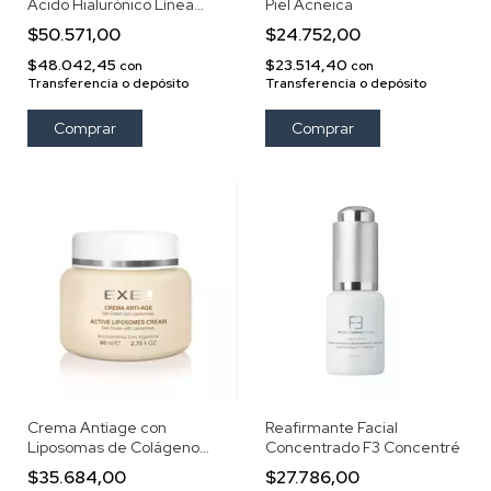
Ácido Hialurónico Línea
Piel Acneica
Seda Exel
$50.571,00
$24.752,00
$48.042,45
$23.514,40
con
con
Transferencia o depósito
Transferencia o depósito
Crema Antiage con
Reafirmante Facial
Liposomas de Colágeno
Concentrado F3 Concentré
Elastina y Vitaminas A, E y C
$35.684,00
$27.786,00