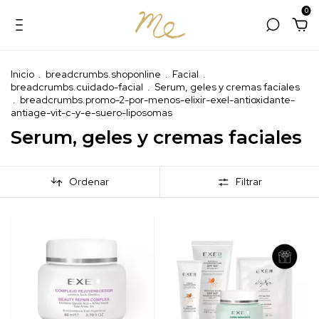
0
Inicio
.
breadcrumbs.shoponline
.
Facial
.
breadcrumbs.cuidado-facial
.
Serum, geles y cremas faciales
.
breadcrumbs.promo-2-por-menos-elixir-exel-antioxidante-
antiage-vit-c-y-e-suero-liposomas
Serum, geles y cremas faciales
Ordenar
Filtrar