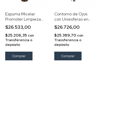
Espuma Micelar
Contorno de Ojos
Promoter Limpieza
con Uniesferas en
Pestañas Ojos 50ml
Gel con Vitamina A
$26.533,00
$26.726,00
y E
$25.206,35
$25.389,70
con
con
Transferencia o
Transferencia o
depósito
depósito