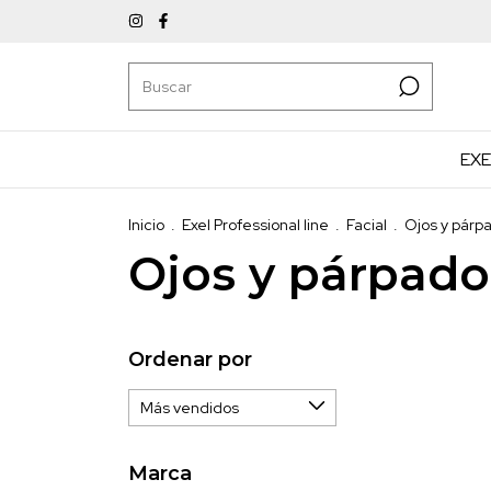
EXE
Inicio
.
Exel Professional line
.
Facial
.
Ojos y párp
Ojos y párpado
Ordenar por
Marca