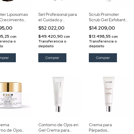
ter Liposomas
Set Profesional para
Scrub Promoter
 Crecimiento
el Cuidado y
Scrub Gel Exfoliante
y Pestañas
Crecimiento de
para Cejas
195,00
$52.022,00
$14.209,00
Cejas y Pestañas -
Exel
35,25
$49.420,90
$13.498,55
con
con
con
erencia o
Transferencia o
Transferencia o
to
depósito
depósito
rema
Contorno de Ojos en
Crema para
rno de Ojos
Gel Crema para
Párpados