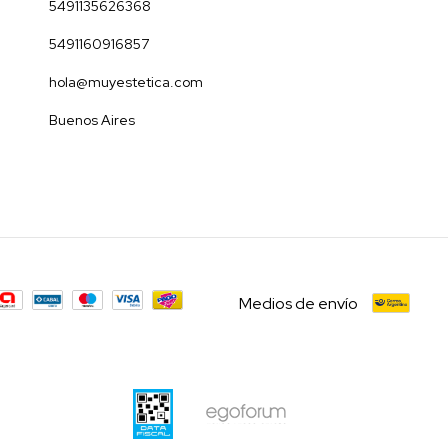
5491135626368
5491160916857
hola@muyestetica.com
Buenos Aires
Medios de envío