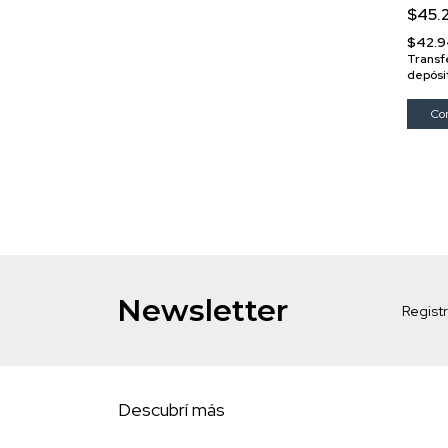
Línea
$45.
$42.9
Transf
depósi
Newsletter
Registr
Descubrí más