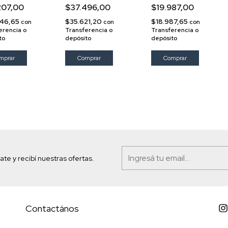
 Seda
Arrugas de
Revitalizante
207,00
$37.496,00
$19.987,00
Expresión
46,65
$35.621,20
$18.987,65
con
con
con
erencia o
Transferencia o
Transferencia o
to
depósito
depósito
ate y recibí nuestras ofertas.
Contactános