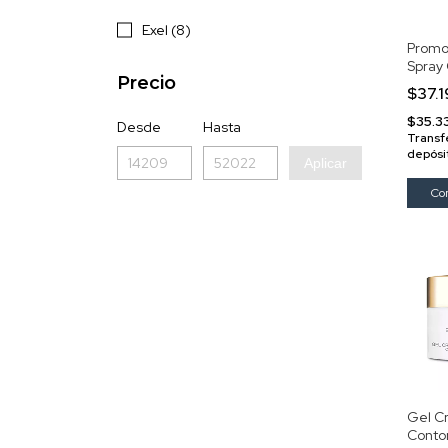
Exel (8)
Promo
Spray
Precio
Cejas 
$37.
$35.3
Desde
Hasta
Transf
depósi
Aplicar
Gel C
Conto