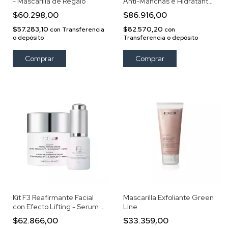
- Mascarilla de Regalo
Anti-Manchas e Hidratante
- Mascarilla de Regalo
$60.298,00
$86.916,00
$57.283,10
$82.570,20
con
Transferencia
con
o depósito
Transferencia o depósito
Kit F3 Reafirmante Facial
Mascarilla Exfoliante Green
con Efecto Lifting - Serum +
Line
Crema Facial Exel
$62.866,00
$33.359,00