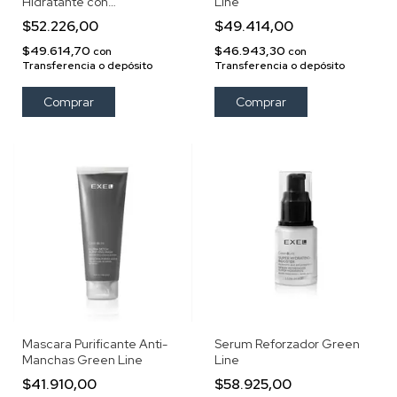
Hidratante con
Line
Fitoceramidas Exel Green
$52.226,00
$49.414,00
Line
$49.614,70
$46.943,30
con
con
Transferencia o depósito
Transferencia o depósito
Mascara Purificante Anti-
Serum Reforzador Green
Manchas Green Line
Line
$41.910,00
$58.925,00