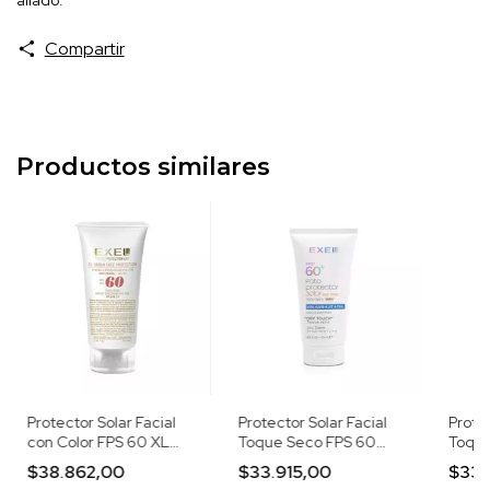
Compartir
Productos similares
Protector Solar Facial
Protector Solar Facial
Protec
con Color FPS 60 XL
Toque Seco FPS 60
Toque
Urban Face
Tono Claro Triple
Tono 
$38.862,00
$33.915,00
$33.
Protección UVA, UVB y
Prote