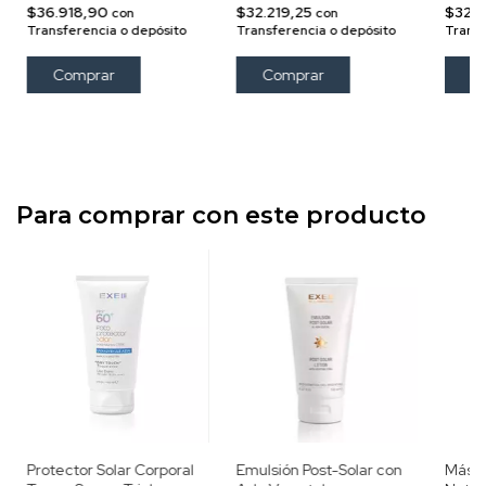
Luz Azul 50gr
Luz A
$36.918,90
$32.219,25
$32.2
con
con
Transferencia o depósito
Transferencia o depósito
Transf
Para comprar con este producto
Protector Solar Corporal
Emulsión Post-Solar con
Másca